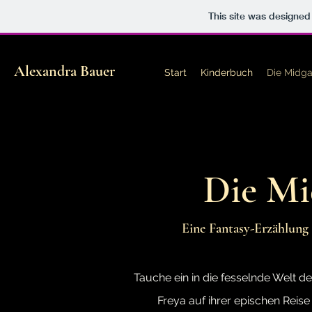
This site was designed
Alexandra Bauer
Start
Kinderbuch
Die Midg
Die Mi
Eine Fantasy-Erzählung
Tauche ein in die fesselnde Welt 
Freya auf ihrer epischen Reis